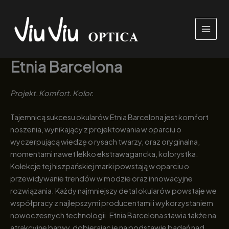
Przejdź
do
treści
Etnia Barcelona
Projekt. Komfort. Kolor.
Tajemnicą sukcesu okularów Etnia Barcelona jest komfort
noszenia, wynikający z projektowania w oparciu o
wyczerpującą wiedzę o rysach twarzy, oraz oryginalna,
momentami nawet lekko ekstrawagancka, kolorystka.
Kolekcje tej hiszpańskiej marki powstają w oparciu o
przewidywanie trendów w modzie oraz innowacyjne
rozwiązania. Każdy najmniejszy detal okularów powstaje we
współpracy z najlepszymi producentami i wykorzystaniem
nowoczesnych technologii. Etnia Barcelona stawia także na
atrakcyjne barwy, dobierając je na podstawie badań nad