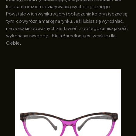
kolorami oraz ich odziaływania psychologicznego.
Powstałe w ich wyniku wzory i połączenia kolorystyczne są
tym, co wyróżnia markę na rynku. Jeśli lubisz się wyróżniać,
nie boisz się odważnych zestawień, a do tego cenisz jakość
wykonania i wygodę – Etnia Barcelona jest właśnie dla
Ciebie.