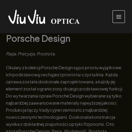
Przejdź
do
treści
Porsche Design
Pasja. Precyzja. Prostota.
Okulary z kolekcji Porsche Design są po prostu wyjątkowe.
Ich podstawową cechą jest prostota i czysta linia. Każda
oprawa została doskonale zaprojektowana, a każdy jej
element został ograniczony do jego podstawowej funkcji.
Do wytwarzania opraw Porsche Design wybierane są tylko
najbardziej zaawansowane materiały najwyższej jakości.
Produkcja łączy tradycyjne rzemiosło z najbardziej
nowoczesnymi technologiami. Doskonała konstrukcja
wynika z dokładnej znajomości optyki i fizjonomii. Oto
istota Porsche Design: Pasja. Wydajność. Prostota.