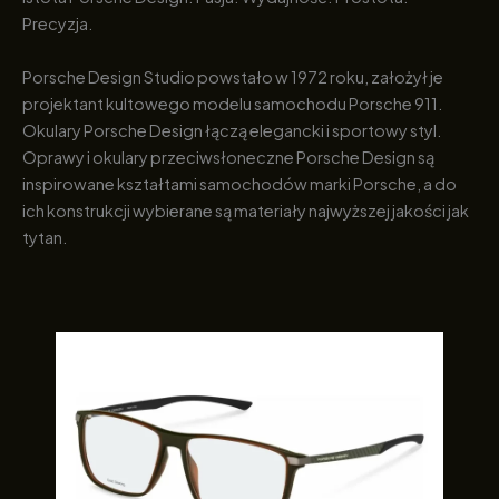
Precyzja.
Porsche Design Studio powstało w 1972 roku, założył je
projektant kultowego modelu samochodu Porsche 911.
Okulary Porsche Design łączą elegancki i sportowy styl.
Oprawy i okulary przeciwsłoneczne Porsche Design są
inspirowane kształtami samochodów marki Porsche, a do
ich konstrukcji wybierane są materiały najwyższej jakości jak
tytan.