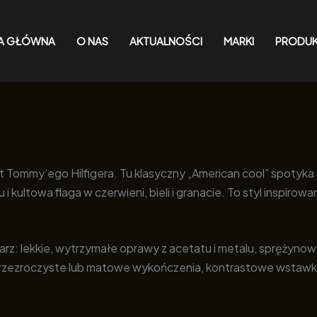
A GŁÓWNA
O NAS
AKTUALNOŚCI
MARKI
PRODU
Tommy’ego Hilfigera. Tu klasyczny „American cool” spotyka st
 kultowa flaga w czerwieni, bieli i granacie. To styl inspirow
z: lekkie, wytrzymałe oprawy z acetatu i metalu, sprężynow
rzezroczyste lub matowe wykończenia, kontrastowe wstawki,