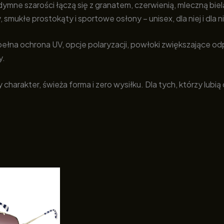
i dymne szarości łączą się z granatem, czerwienią, mleczną bi
mukłe prostokąty i sportowe osłony – unisex, dla niej i dla n
pełna ochrona UV, opcje polaryzacji, powłoki zwiększające o
y.
rakter, świeża forma i zero wysiłku. Dla tych, którzy lubią c