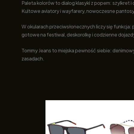
Paleta kolorów to dialog klasyki z popem: szylkret 
Kultowe aviatory i wayfarery, nowoczesne pantosy, s
W okularach przeciwsłonecznych liczy się funkcja: 
gotowe na festiwal, deskorolkę i codzienne dojazd
Tommy Jeans to miejska pewność siebie: denimowy cha
zasadach.