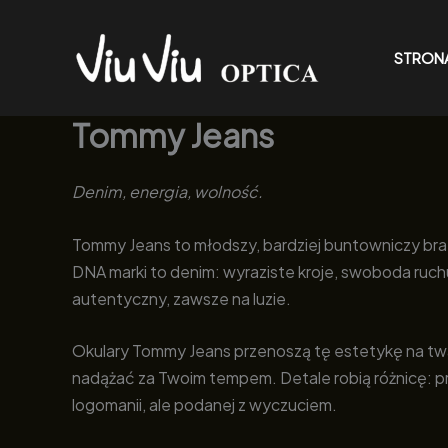
Przejdź
do
STRON
treści
Tommy Jeans
Denim, energia, wolność.
Tommy Jeans to młodszy, bardziej buntowniczy brat 
DNA marki to denim: wyraziste kroje, swoboda ruchu i
autentyczny, zawsze na luzie.
Okulary Tommy Jeans przenoszą tę estetykę na twar
nadążać za Twoim tempem. Detale robią różnicę: p
logomanii, ale podanej z wyczuciem.