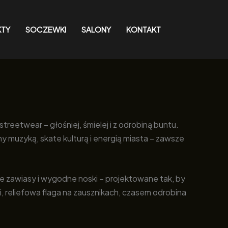
KTY
SOCZEWKI
SALONY
KONTAKT
reetwear – głośniej, śmielej i z odrobiną buntu.
any muzyką, skate kulturą i energią miasta – zawsze
e zawiasy i wygodne noski – projektowane tak, by
 reliefowa flaga na zausznikach, czasem odrobina