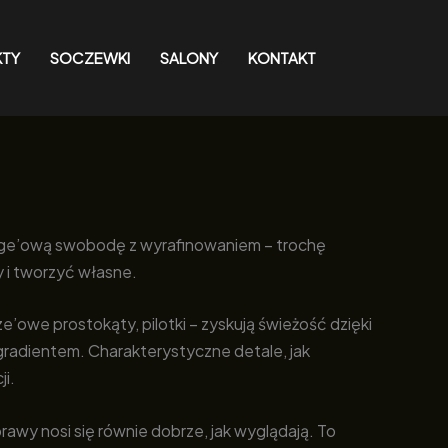
KTY
SOCZEWKI
SALONY
KONTAKT
unge’ową swobodę z wyrafinowaniem – trochę
y i tworzyć własne.
’owe prostokąty, pilotki – zyskują świeżość dzięki
adientem. Charakterystyczne detale, jak
ji.
rawy nosi się równie dobrze, jak wyglądają. To