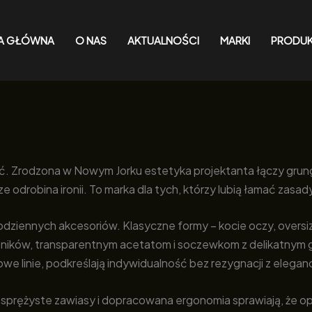
A GŁÓWNA
O NAS
AKTUALNOŚCI
MARKI
PRODU
wić. Zrodzona w Nowym Jorku estetyka projektanta łączy gr
odrobina ironii. To marka dla tych, którzy lubią łamać zasad
dziennych akcesoriów. Klasyczne formy – kocie oczy, oversize
ków, transparentnym acetatom i soczewkom z delikatnym gr
e linie, podkreślają indywidualność bez rezygnacji z eleganc
, sprężyste zawiasy i dopracowana ergonomia sprawiają, że op