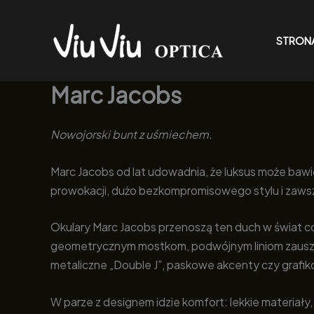
Przejdź
do
STRON
treści
Marc Jacobs
Nowojorski bunt z uśmiechem.
Marc Jacobs od lat udowadnia, że luksus może ba
prowokacji, dużo bezkompromisowego stylu i zawsze 
Okulary Marc Jacobs przenoszą ten duch w świat co
geometrycznym mostkom, podwójnym liniom zauszni
metaliczne „Double J”, paskowe akcenty czy grafikow
W parze z designem idzie komfort: lekkie materiały