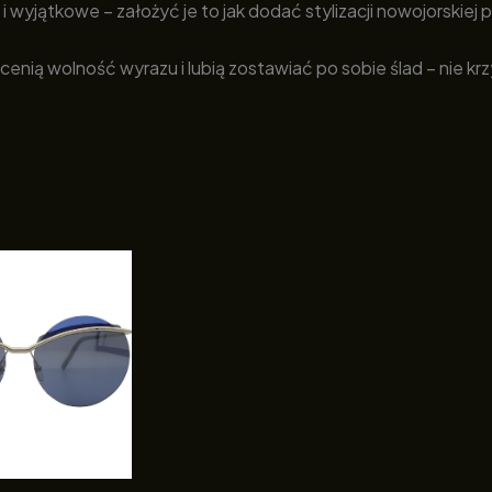
i wyjątkowe – założyć je to jak dodać stylizacji nowojorskiej 
 cenią wolność wyrazu i lubią zostawiać po sobie ślad – nie 