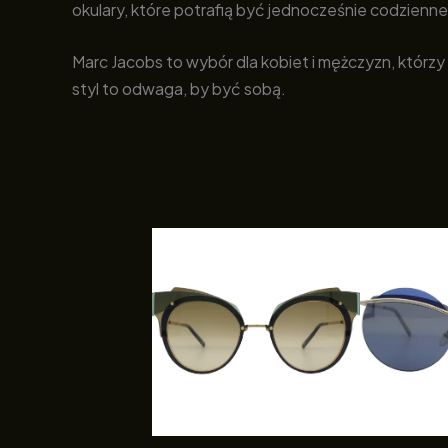
okulary, które potrafią być jednocześnie codzienne 
Marc Jacobs to wybór dla kobiet i mężczyzn, którzy
styl to odwaga, by być sobą.