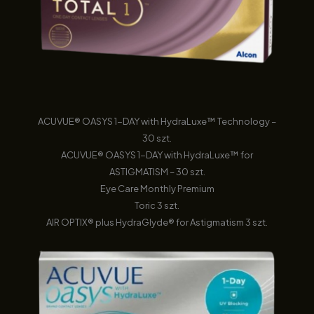
ACUVUE® OASYS 1-DAY with HydraLuxe™ Technology –
30 szt.
ACUVUE® OASYS 1-DAY with HydraLuxe™ for
ASTIGMATISM – 30 szt.
Eye Care Monthly Premium
Toric 3 szt.
AIR OPTIX® plus HydraGlyde® for Astigmatism 3 szt.