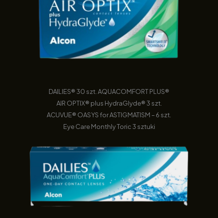
DAILIES® 30 szt. AQUACOMFORT PLUS®
AIR OPTIX® plus HydraGlyde® 3 szt.
ACUVUE® OASYS for ASTIGMATISM – 6 szt.
Eye Care Monthly Toric 3 sztuki