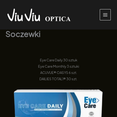
Przejdź
do
treści
Soczewki
Eye Care Daily 30 sztuk
Eye Care Monthly 3 sztuki
ACUVUE® OASYS 6 szt.
DAILIES TOTAL1® 30 szt.