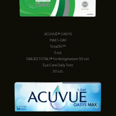
ACUVUE® OASYS
MAX 1-DAY
Total30™
3 szt.
DAILIES TOTAL1® for Astigmatism 30 szt.
Eye Care Daily Toric
30 szt.