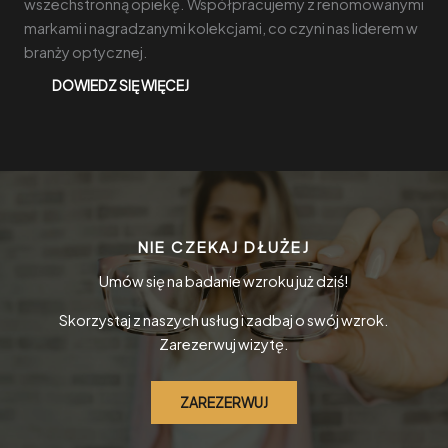
wszechstronną opiekę. Współpracujemy z renomowanymi
markami i nagradzanymi kolekcjami, co czyni nas liderem w
branży optycznej.
DOWIEDZ SIĘ WIĘCEJ
NIE CZEKAJ DŁUŻEJ
Umów się na badanie wzroku już dziś!
Skorzystaj z naszych usług i zadbaj o swój wzrok.
Zarezerwuj wizytę.
ZAREZERWUJ