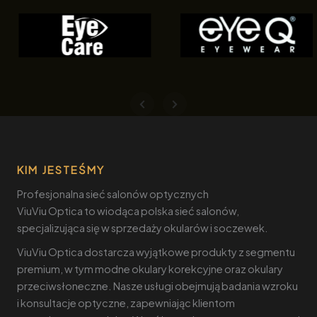
KIM JESTEŚMY
Profesjonalna sieć salonów optycznych
ViuViu Optica to wiodąca polska sieć salonów,
specjalizująca się w sprzedaży okularów i soczewek.
ViuViu Optica dostarcza wyjątkowe produkty z segmentu
premium, w tym modne okulary korekcyjne oraz okulary
przeciwsłoneczne. Nasze usługi obejmują badania wzroku
i konsultacje optyczne, zapewniając klientom