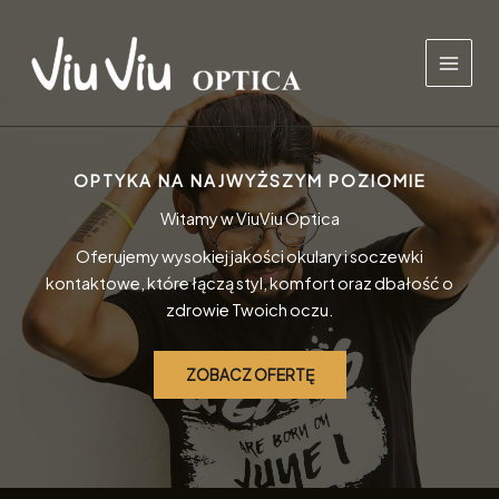
Przejdź
do
treści
OPTYKA NA NAJWYŻSZYM POZIOMIE
Witamy w ViuViu Optica
Oferujemy wysokiej jakości okulary i soczewki
kontaktowe, które łączą styl, komfort oraz dbałość o
zdrowie Twoich oczu.
ZOBACZ OFERTĘ