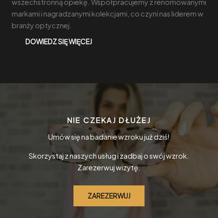
wszechstronną opiekę. Współpracujemy z renomowanymi
markami i nagradzanymi kolekcjami, co czyni nas liderem w
branży optycznej.
DOWIEDZ SIĘ WIĘCEJ
NIE CZEKAJ DŁUŻEJ
Umów się na badanie wzroku już dziś!
Skorzystaj z naszych usług i zadbaj o swój wzrok.
Zarezerwuj wizytę.
ZAREZERWUJ