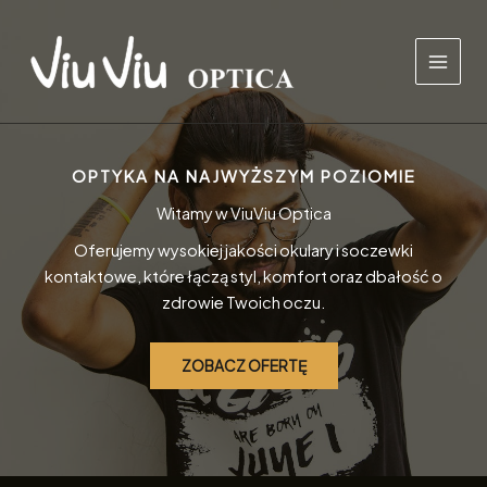
Przejdź
do
treści
OPTYKA NA NAJWYŻSZYM POZIOMIE
Witamy w ViuViu Optica
Oferujemy wysokiej jakości okulary i soczewki
kontaktowe, które łączą styl, komfort oraz dbałość o
zdrowie Twoich oczu.
ZOBACZ OFERTĘ