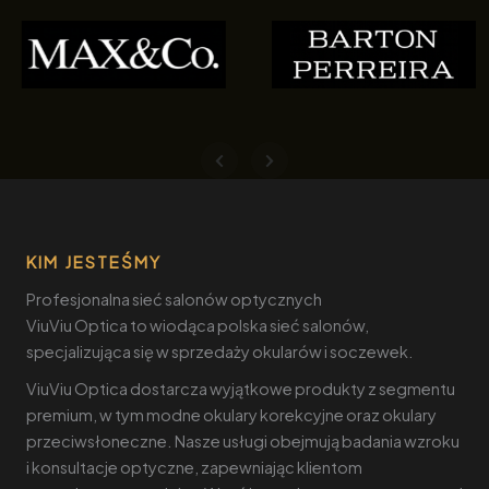
KIM JESTEŚMY
Profesjonalna sieć salonów optycznych
ViuViu Optica to wiodąca polska sieć salonów,
specjalizująca się w sprzedaży okularów i soczewek.
ViuViu Optica dostarcza wyjątkowe produkty z segmentu
premium, w tym modne okulary korekcyjne oraz okulary
przeciwsłoneczne. Nasze usługi obejmują badania wzroku
i konsultacje optyczne, zapewniając klientom